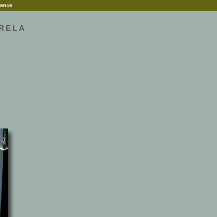
rence
ORELA