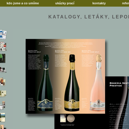
kdo jsme a co umíme
ukázky prací
kontakty
refe
KATALOGY, LETÁKY, LEP