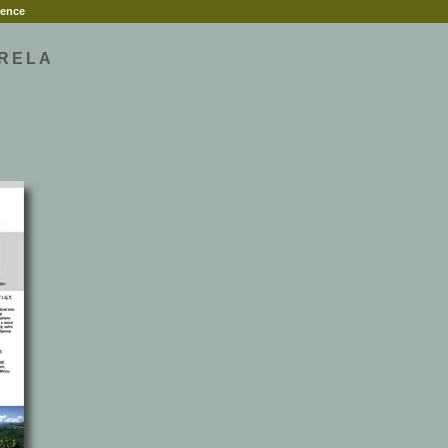
rence
ORELA